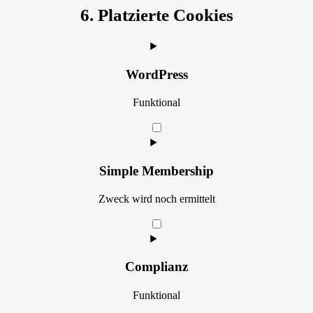
6. Platzierte Cookies
WordPress
Funktional
Consent
to
service
wordpress
Simple Membership
Zweck wird noch ermittelt
Consent
to
service
simple-
Complianz
membership
Funktional