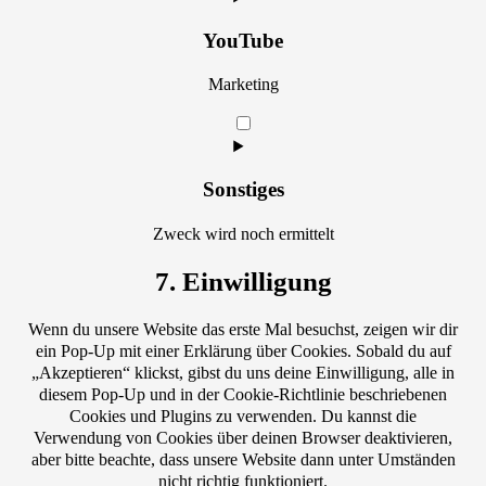
service
google-
YouTube
maps
Marketing
Consent
to
service
youtube
Sonstiges
Zweck wird noch ermittelt
Consent
7. Einwilligung
to
service
Wenn du unsere Website das erste Mal besuchst, zeigen wir dir
sonstiges
ein Pop-Up mit einer Erklärung über Cookies. Sobald du auf
„Akzeptieren“ klickst, gibst du uns deine Einwilligung, alle in
diesem Pop-Up und in der Cookie-Richtlinie beschriebenen
Cookies und Plugins zu verwenden. Du kannst die
Verwendung von Cookies über deinen Browser deaktivieren,
aber bitte beachte, dass unsere Website dann unter Umständen
nicht richtig funktioniert.