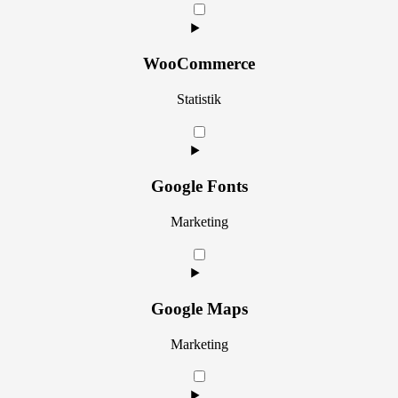
Consent
to
service
complianz
WooCommerce
Statistik
Consent
to
service
woocommerce
Google Fonts
Marketing
Consent
to
service
google-
Google Maps
fonts
Marketing
Consent
to