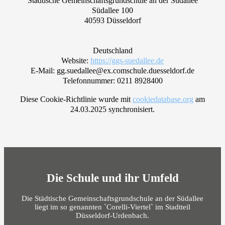
Städtische Gemeinschaftsgrundschule an der Südallee
Südallee 100
40593 Düsseldorf
Deutschland
Website:
https://ggs-suedallee.de
E-Mail:
gg.suedallee@
ex.com
schule.duesseldorf.de
Telefonnummer: 0211 8928400
Diese Cookie-Richtlinie wurde mit
cookiedatabase.org
am
24.03.2025 synchronisiert.
Die Schule und ihr Umfeld
Die Städtische Gemeinschaftsgrundschule an der Südallee
liegt im so genannten `Corelli-Viertel` im Stadtteil
Düsseldorf-Urdenbach.