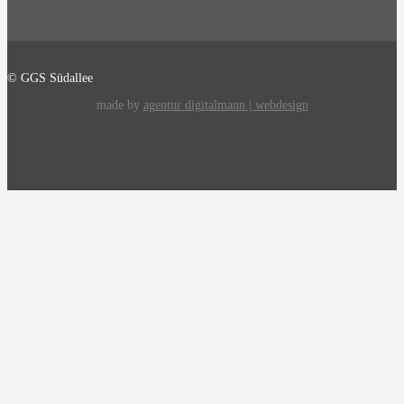
© GGS Südallee
made by
agentur digitalmann | webdesign