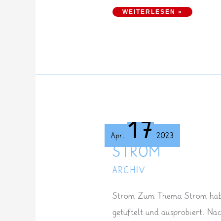
WINTERBILDER IM STIL VON PAUL KLEE ENTSTEHEN
WEITERLESEN »
17
Apr.
2023
STROM
ARCHIV
Strom Zum Thema Strom haben
getüftelt und ausprobiert. N