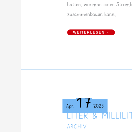
hatten, wie man einen Stromk
zusammenbauen kann,
STROM
WEITERLESEN »
17
Apr.
2023
LITER & MILLILI
ARCHIV