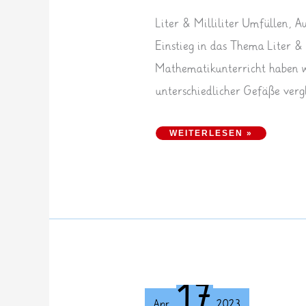
Liter & Milliliter Umfüllen, A
Einstieg in das Thema Liter & 
Mathematikunterricht haben 
unterschiedlicher Gefäße verg
LITER & MILLILITER
WEITERLESEN »
17
Apr.
2023