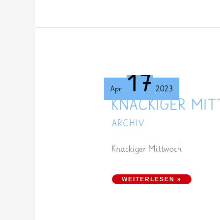
17
Apr.
2023
KNACKIGER MI
ARCHIV
Knackiger Mittwoch
KNACKIGER MITTWOCH
WEITERLESEN »