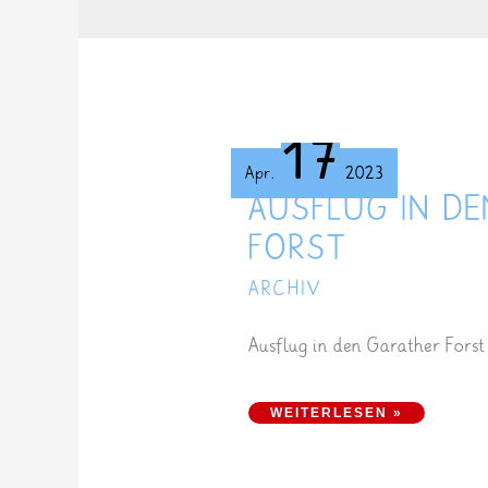
17
Apr.
2023
AUSFLUG IN D
FORST
ARCHIV
Ausflug in den Garather Forst
AUSFLUG IN DEN GARATHER FORST
WEITERLESEN »