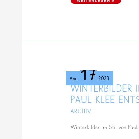
EUROPA
WEITERLESEN »
17
Apr.
2023
WINTERBILDER 
PAUL KLEE ENT
ARCHIV
Winterbilder im Stil von Paul