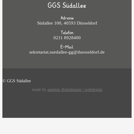
GGS Südallee
Adresse
Südallee 100, 40593 Düsseldorf
Telefon
0211 8928400
E-Mail
sekretariat.suedallee-gg@duesseldorf.de
© GGS Südallee
made by
agentur digitalmann | webdesign