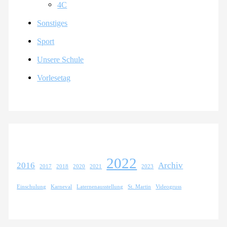
4C
Sonstiges
Sport
Unsere Schule
Vorlesetag
2022
2016
Archiv
2017
2018
2020
2021
2023
Einschulung
Karneval
Laternenausstellung
St. Martin
Videogruss