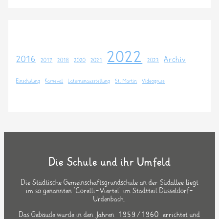
2022
2016
Archiv
2017
2018
2020
2021
2023
Einschulung
Karneval
Laternenausstellung
St. Martin
Videogruss
Die Schule und ihr Umfeld
Die Städtische Gemeinschaftsgrundschule an der Südallee liegt
im so genannten `Corelli-Viertel` im Stadtteil Düsseldorf-
Urdenbach.
Das Gebäude wurde in den Jahren 1959/1960 errichtet und