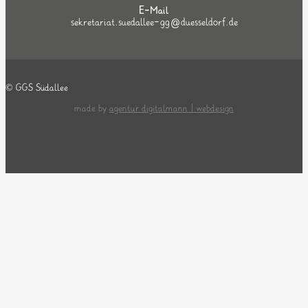
E-Mail
sekretariat.suedallee-gg@duesseldorf.de
© GGS Südallee
made by
agentur digitalmann | webdesign