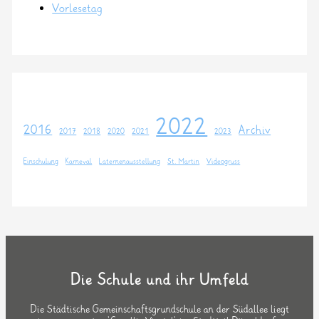
Vorlesetag
2022
2016
Archiv
2017
2018
2020
2021
2023
Einschulung
Karneval
Laternenausstellung
St. Martin
Videogruss
Die Schule und ihr Umfeld
Die Städtische Gemeinschaftsgrundschule an der Südallee liegt