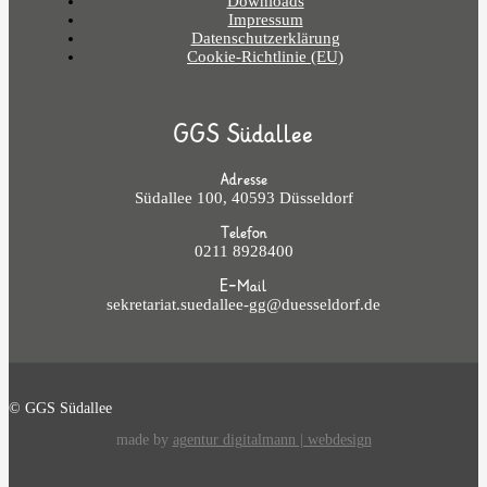
Downloads
Impressum
Datenschutzerklärung
Cookie-Richtlinie (EU)
GGS Südallee
Adresse
Südallee 100, 40593 Düsseldorf
Telefon
0211 8928400
E-Mail
sekretariat.suedallee-gg@duesseldorf.de
© GGS Südallee
made by
agentur digitalmann | webdesign