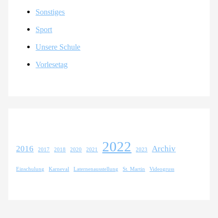
Sonstiges
Sport
Unsere Schule
Vorlesetag
2022
2016
Archiv
2017
2018
2020
2021
2023
Einschulung
Karneval
Laternenausstellung
St. Martin
Videogruss