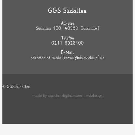
GGS Südallee
Adresse
Südallee 100, 40593 Düsseldorf
Telefon
0211 8928400
E-Mail
sekretariat.suedallee-gg@duesseldorf.de
© GGS Südallee
made by
agentur digitalmann | webdesign