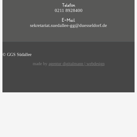
Telefon
0211 8928400
E-Mail
sekretariat.suedallee-gg@duesseldorf.de
© GGS Südallee
made by
agentur digitalmann | webdesign