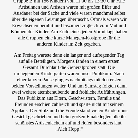
Gruppe B mit 156 Kindern von 11:00 bis 13:30 Uhr. Alle
Artistinnen und Artisten waren mit großen Eifer und
Ausdauer bei der Sache und viele waren manchmal selbst
über die eigenen Leistungen überrascht. Oftmals waren wir
Erwachsenen berührt und fasziniert zugleich vom Mut und
Können der Kinder. Am Ende eines jeden Vormittags haben
alle Gruppen eine kurze Manegen-Kostprobe für die
anderen Kinder im Zelt gegeben.
Am Freitag wartete dann ein langer und aufregender Tag
auf alle Beteiligten. Morgens fanden in einem ersten
Gesamt-Durchlauf die Generalproben statt. Die
umliegenden Kindergärten waren unser Publikum. Nach
einer kurzen Pause ging es nachmittags mit den ersten
beiden Vorstellungen weiter. Und am Samstag folgten dann
zwei weitere atemberaubende und fröhliche Aufführungen.
Das Publikum aus Eltern, Geschwistern, Familie und
Freunden erschien zahlreich und sparte nicht mit seinem
Applaus. Der Stolz und die Freude stand vielen Kindern ins
Gesicht geschrieben und beim großen Finale legten alle ihr
schönstes Artistenlächeln auf und riefen besonders laut:
„Aleh Hepp!“