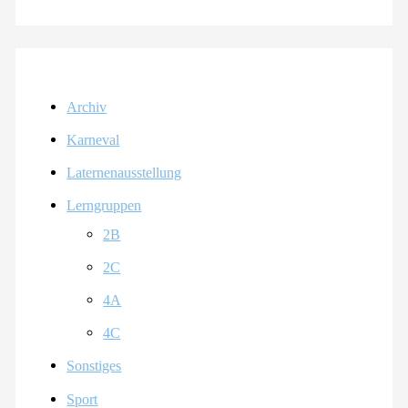
Archiv
Karneval
Laternenausstellung
Lerngruppen
2B
2C
4A
4C
Sonstiges
Sport